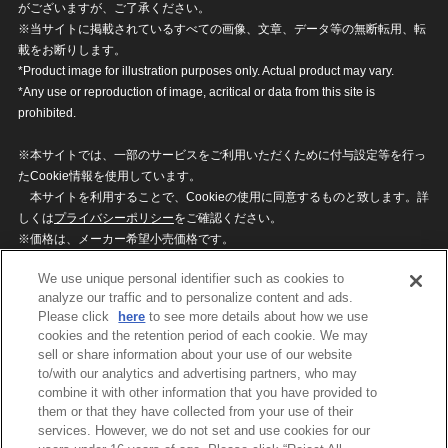
がございますが、ご了承ください。
※当サイトに掲載されているすべての画像、文章、データ等の無断転用、転
載をお断りします。
*Product image for illustration purposes only. Actual product may vary.
*Any use or reproduction of image, acritical or data from this site is
prohibited.
※本サイトでは、一部のサービスをご利用いただくために付与設定等を行っ
たCookie情報を使用しています。
本サイトを利用することで、Cookieの使用に同意するものと致します。詳
しくは
プライバシーポリシー
をご確認ください。
※価格は、メーカー希望小売価格です。
※商品名・発売日・価格などこのホームページの情報は変更になる場合がご
We use unique personal identifier such as cookies to
ざいますのでご了承ください。
analyze our traffic and to personalize content and ads.
Please click
here
to see more details about how we use
cookies and the retention period of each cookie. We may
privacypolicy
Do Not Sell or Share My
sell or share information about your use of our website
Personal Information
to/with our analytics and advertising partners, who may
ウェブサイトご利用条件
ソーシャルメディアポリシー
combine it with other information that you have provided to
個人情報保護方針
お問い合わせ
them or that they have collected from your use of their
services. However, we do not set and use cookies for our