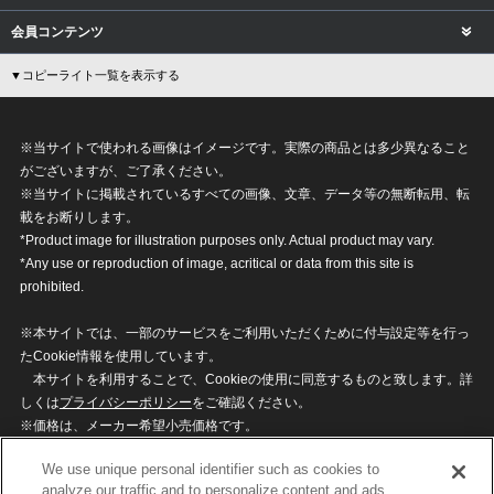
会員コンテンツ
▼コピーライト一覧を表示する
※当サイトで使われる画像はイメージです。実際の商品とは多少異なること
がございますが、ご了承ください。
※当サイトに掲載されているすべての画像、文章、データ等の無断転用、転
載をお断りします。
*Product image for illustration purposes only. Actual product may vary.
*Any use or reproduction of image, acritical or data from this site is
prohibited.
※本サイトでは、一部のサービスをご利用いただくために付与設定等を行っ
たCookie情報を使用しています。
本サイトを利用することで、Cookieの使用に同意するものと致します。詳
しくは
プライバシーポリシー
をご確認ください。
※価格は、メーカー希望小売価格です。
※商品名・発売日・価格などこのホームページの情報は変更になる場合がご
We use unique personal identifier such as cookies to
ざいますのでご了承ください。
analyze our traffic and to personalize content and ads.