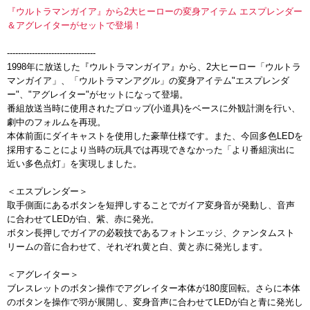
『ウルトラマンガイア』から2大ヒーローの変身アイテム エスプレンダー
＆アグレイターがセットで登場！
--------------------------------
1998年に放送した『ウルトラマンガイア』から、2大ヒーロー「ウルトラ
マンガイア」、「ウルトラマンアグル」の変身アイテム"エスプレンダ
ー"、"アグレイター"がセットになって登場。
番組放送当時に使用されたプロップ(小道具)をベースに外観計測を行い、
劇中のフォルムを再現。
本体前面にダイキャストを使用した豪華仕様です。また、今回多色LEDを
採用することにより当時の玩具では再現できなかった「より番組演出に
近い多色点灯」を実現しました。
＜エスプレンダー＞
取手側面にあるボタンを短押しすることでガイア変身音が発動し、音声
に合わせてLEDが白、紫、赤に発光。
ボタン長押しでガイアの必殺技であるフォトンエッジ、クァンタムスト
リームの音に合わせて、それぞれ黄と白、黄と赤に発光します。
＜アグレイター＞
ブレスレットのボタン操作でアグレイター本体が180度回転。さらに本体
のボタンを操作で羽が展開し、変身音声に合わせてLEDが白と青に発光し