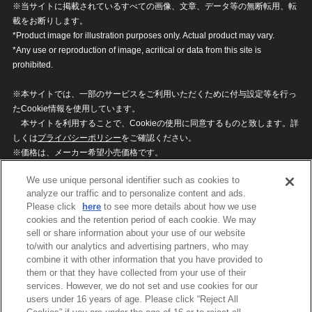
※当サイトに掲載されているすべての画像、文章、データ等の無断転用、転
載をお断りします。
*Product image for illustration purposes only. Actual product may vary.
*Any use or reproduction of image, acritical or data from this site is
prohibited.
※本サイトでは、一部のサービスをご利用いただくために付与設定等を行っ
たCookie情報を使用しています。
本サイトを利用することで、Cookieの使用に同意するものと致します。詳
しくは
プライバシーポリシー
をご確認ください。
※価格は、メーカー希望小売価格です。
※商品名・発売日・価格などこのホームページの情報は変更になる場合がご
We use unique personal identifier such as cookies to
ざいますのでご了承ください。
analyze our traffic and to personalize content and ads.
Please click
here
to see more details about how we use
cookies and the retention period of each cookie. We may
privacypolicy
Do Not Sell or Share My
sell or share information about your use of our website
Personal Information
to/with our analytics and advertising partners, who may
ウェブサイトご利用条件
ソーシャルメディアポリシー
combine it with other information that you have provided to
個人情報保護方針
お問い合わせ
them or that they have collected from your use of their
services. However, we do not set and use cookies for our
users under 16 years of age. Please click “Reject All