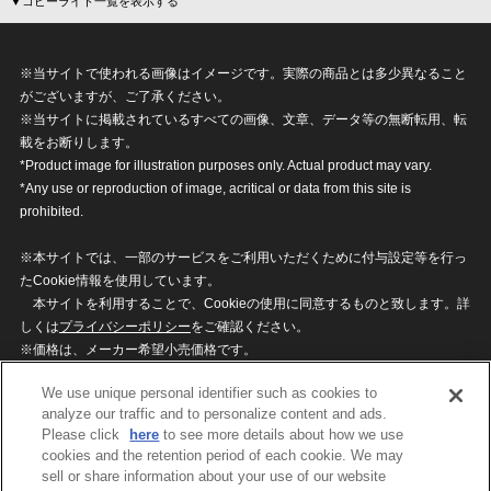
▼コピーライト一覧を表示する
※当サイトで使われる画像はイメージです。実際の商品とは多少異なること
がございますが、ご了承ください。
※当サイトに掲載されているすべての画像、文章、データ等の無断転用、転
載をお断りします。
*Product image for illustration purposes only. Actual product may vary.
*Any use or reproduction of image, acritical or data from this site is
prohibited.
※本サイトでは、一部のサービスをご利用いただくために付与設定等を行っ
たCookie情報を使用しています。
本サイトを利用することで、Cookieの使用に同意するものと致します。詳
しくは
プライバシーポリシー
をご確認ください。
※価格は、メーカー希望小売価格です。
※商品名・発売日・価格などこのホームページの情報は変更になる場合がご
We use unique personal identifier such as cookies to
ざいますのでご了承ください。
analyze our traffic and to personalize content and ads.
Please click
here
to see more details about how we use
cookies and the retention period of each cookie. We may
privacypolicy
Do Not Sell or Share My
sell or share information about your use of our website
Personal Information