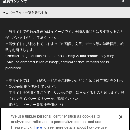
会員コンテンツ
▼コピーライト一覧を表示する
※当サイトで使われる画像はイメージです。実際の商品とは多少異なること
がございますが、ご了承ください。
※当サイトに掲載されているすべての画像、文章、データ等の無断転用、転
載をお断りします。
*Product image for illustration purposes only. Actual product may vary.
*Any use or reproduction of image, acritical or data from this site is
prohibited.
※本サイトでは、一部のサービスをご利用いただくために付与設定等を行っ
たCookie情報を使用しています。
本サイトを利用することで、Cookieの使用に同意するものと致します。詳
しくは
プライバシーポリシー
をご確認ください。
※価格は、メーカー希望小売価格です。
※商品名・発売日・価格などこのホームページの情報は変更になる場合がご
We use unique personal identifier such as cookies to
ざいますのでご了承ください。
analyze our traffic and to personalize content and ads.
Please click
here
to see more details about how we use