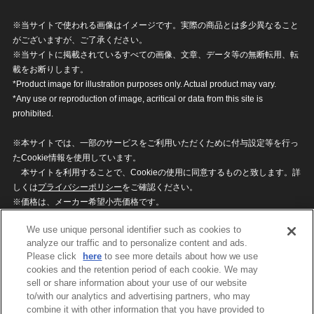
※当サイトで使われる画像はイメージです。実際の商品とは多少異なること
がございますが、ご了承ください。
※当サイトに掲載されているすべての画像、文章、データ等の無断転用、転
載をお断りします。
*Product image for illustration purposes only. Actual product may vary.
*Any use or reproduction of image, acritical or data from this site is
prohibited.
※本サイトでは、一部のサービスをご利用いただくために付与設定等を行っ
たCookie情報を使用しています。
本サイトを利用することで、Cookieの使用に同意するものと致します。詳
しくは
プライバシーポリシー
をご確認ください。
※価格は、メーカー希望小売価格です。
※商品名・発売日・価格などこのホームページの情報は変更になる場合がご
We use unique personal identifier such as cookies to
ざいますのでご了承ください。
analyze our traffic and to personalize content and ads.
Please click
here
to see more details about how we use
cookies and the retention period of each cookie. We may
privacypolicy
Do Not Sell or Share My
sell or share information about your use of our website
Personal Information
to/with our analytics and advertising partners, who may
ウェブサイトご利用条件
ソーシャルメディアポリシー
combine it with other information that you have provided to