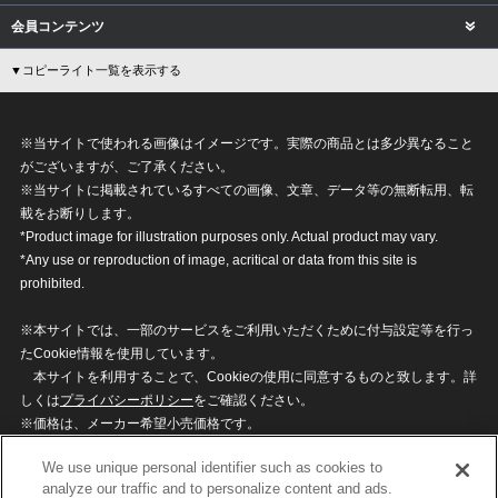
会員コンテンツ
▼コピーライト一覧を表示する
※当サイトで使われる画像はイメージです。実際の商品とは多少異なること
がございますが、ご了承ください。
※当サイトに掲載されているすべての画像、文章、データ等の無断転用、転
載をお断りします。
*Product image for illustration purposes only. Actual product may vary.
*Any use or reproduction of image, acritical or data from this site is
prohibited.
※本サイトでは、一部のサービスをご利用いただくために付与設定等を行っ
たCookie情報を使用しています。
本サイトを利用することで、Cookieの使用に同意するものと致します。詳
しくは
プライバシーポリシー
をご確認ください。
※価格は、メーカー希望小売価格です。
※商品名・発売日・価格などこのホームページの情報は変更になる場合がご
We use unique personal identifier such as cookies to
ざいますのでご了承ください。
analyze our traffic and to personalize content and ads.