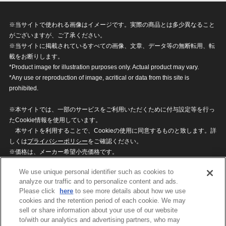
※当サイトで使われる画像はイメージです。実際の商品とは多少異なること
がございますが、ご了承ください。
※当サイトに掲載されているすべての画像、文章、データ等の無断転用、転
載をお断りします。
*Product image for illustration purposes only. Actual product may vary.
*Any use or reproduction of image, acritical or data from this site is
prohibited.
※本サイトでは、一部のサービスをご利用いただくために付与設定等を行っ
たCookie情報を使用しています。
本サイトを利用することで、Cookieの使用に同意するものと致します。詳
しくは
プライバシーポリシー
をご確認ください。
※価格は、メーカー希望小売価格です。
※商品名・発売日・価格などこのホームページの情報は変更になる場合がご
We use unique personal identifier such as cookies to
ざいますのでご了承ください。
analyze our traffic and to personalize content and ads.
Please click
here
to see more details about how we use
cookies and the retention period of each cookie. We may
privacypolicy
Do Not Sell or Share My
sell or share information about your use of our website
Personal Information
to/with our analytics and advertising partners, who may
ウェブサイトご利用条件
ソーシャルメディアポリシー