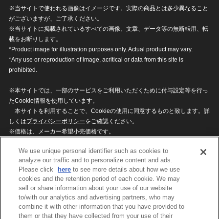
※当サイトで使われる画像はイメージです。実際の商品とは多少異なること
がございますが、ご了承ください。
※当サイトに掲載されているすべての画像、文章、データ等の無断転用、転
載をお断りします。
*Product image for illustration purposes only. Actual product may vary.
*Any use or reproduction of image, acritical or data from this site is
prohibited.
※本サイトでは、一部のサービスをご利用いただくために付与設定等を行っ
たCookie情報を使用しています。
本サイトを利用することで、Cookieの使用に同意するものと致します。詳
しくは
プライバシーポリシー
をご確認ください。
※価格は、メーカー希望小売価格です。
※商品名・発売日・価格などこのホームページの情報は変更になる場合がご
We use unique personal identifier such as cookies to
ざいますのでご了承ください。
analyze our traffic and to personalize content and ads.
Please click
here
to see more details about how we use
cookies and the retention period of each cookie. We may
privacypolicy
Do Not Sell or Share My
sell or share information about your use of our website
Personal Information
to/with our analytics and advertising partners, who may
ウェブサイトご利用条件
ソーシャルメディアポリシー
combine it with other information that you have provided to
個人情報保護方針
お問い合わせ
them or that they have collected from your use of their