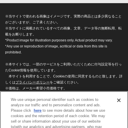
※当サイトで使われる画像はイメージです。実際の商品とは多少異なること
がございますが、ご了承ください。
※当サイトに掲載されているすべての画像、文章、データ等の無断転用、転
載をお断りします。
*Product image for illustration purposes only. Actual product may vary.
*Any use or reproduction of image, acritical or data from this site is
prohibited.
※本サイトでは、一部のサービスをご利用いただくために付与設定等を行っ
たCookie情報を使用しています。
本サイトを利用することで、Cookieの使用に同意するものと致します。詳
しくは
プライバシーポリシー
をご確認ください。
※価格は、メーカー希望小売価格です。
※商品名・発売日・価格などこのホームページの情報は変更になる場合がご
We use unique personal identifier such as cookies to
ざいますのでご了承ください。
analyze our traffic and to personalize content and ads.
Please click
here
to see more details about how we use
cookies and the retention period of each cookie. We may
privacypolicy
Do Not Sell or Share My
sell or share information about your use of our website
Personal Information
to/with our analytics and advertising partners, who may