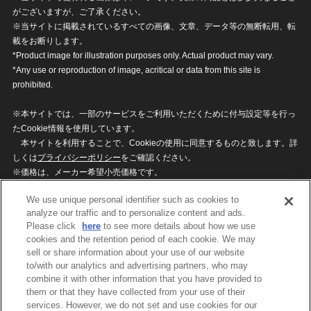
がございますが、ご了承ください。
※当サイトに掲載されているすべての画像、文章、データ等の無断転用、転
載をお断りします。
*Product image for illustration purposes only. Actual product may vary.
*Any use or reproduction of image, acritical or data from this site is
prohibited.
※本サイトでは、一部のサービスをご利用いただくために付与設定等を行っ
たCookie情報を使用しています。
本サイトを利用することで、Cookieの使用に同意するものと致します。詳
しくは
プライバシーポリシー
をご確認ください。
※価格は、メーカー希望小売価格です。
※商品名・発売日・価格などこのホームページの情報は変更になる場合がご
We use unique personal identifier such as cookies to
ざいますのでご了承ください。
analyze our traffic and to personalize content and ads.
Please click
here
to see more details about how we use
cookies and the retention period of each cookie. We may
privacypolicy
Do Not Sell or Share My
sell or share information about your use of our website
Personal Information
to/with our analytics and advertising partners, who may
ウェブサイトご利用条件
ソーシャルメディアポリシー
combine it with other information that you have provided to
個人情報保護方針
お問い合わせ
them or that they have collected from your use of their
services. However, we do not set and use cookies for our