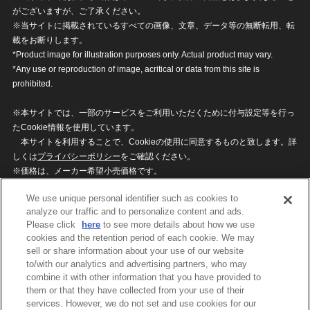
がございますが、ご了承ください。
※当サイトに掲載されているすべての画像、文章、データ等の無断転用、転
載をお断りします。
*Product image for illustration purposes only. Actual product may vary.
*Any use or reproduction of image, acritical or data from this site is
prohibited.
※本サイトでは、一部のサービスをご利用いただくために付与設定等を行っ
たCookie情報を使用しています。
本サイトを利用することで、Cookieの使用に同意するものと致します。詳
しくは
プライバシーポリシー
をご確認ください。
※価格は、メーカー希望小売価格です。
※商品名・発売日・価格などこのホームページの情報は変更になる場合がご
We use unique personal identifier such as cookies to
ざいますのでご了承ください。
analyze our traffic and to personalize content and ads.
Please click
here
to see more details about how we use
cookies and the retention period of each cookie. We may
privacypolicy
Do Not Sell or Share My
sell or share information about your use of our website
Personal Information
to/with our analytics and advertising partners, who may
ウェブサイトご利用条件
ソーシャルメディアポリシー
combine it with other information that you have provided to
個人情報保護方針
お問い合わせ
them or that they have collected from your use of their
services. However, we do not set and use cookies for our