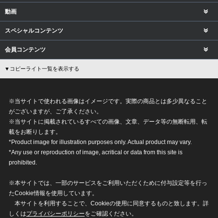
動画
スペシャルコンテンツ
会員コンテンツ
▼コピーライト一覧を表示する
※当サイトで使われる画像はイメージです。実際の商品とは多少異なること
がございますが、ご了承ください。
※当サイトに掲載されているすべての画像、文章、データ等の無断転用、転
載をお断りします。
*Product image for illustration purposes only. Actual product may vary.
*Any use or reproduction of image, acritical or data from this site is
prohibited.
※本サイトでは、一部のサービスをご利用いただくために付与設定等を行っ
たCookie情報を使用しています。
本サイトを利用することで、Cookieの使用に同意するものと致します。詳
しくは
プライバシーポリシー
をご確認ください。