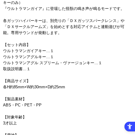
キーのみ）
『ウルトラマンガイア』に登場した怪獣の鳴き声が鳴るモードです。
各ガッツハイパーキーは、別売りの「ＤＸガッツスパークレンス」や
「ＤＸサークルアームズ」を始めとする対応アイテムと連動遊びが可
能。専用サウンドが発動します。
【セット内容】
ウルトラマンガイアキー…１
ウルトラマンアグルキー…１
ウルトラマンアグル スプリーム・ヴァージョンキー…１
取扱説明書…１
【商品サイズ】
各H約85mm×W約30mm×D約25mm
【製品素材】
ABS・PC・PET・PP
【対象年齢】
3才以上