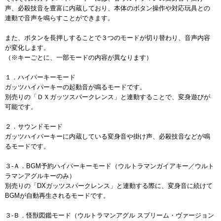
声、必殺技音を豊富に内蔵しており、本体のボタン操作や対応玩具との
連動で音声を鳴らすことができます。
また、ボタンを長押しすることで３つのモードが切り替わり、音声内容
が変化します。
（※キーごとに、一部モードの内容が異なります）
１．ハイパーキーモード
ガッツハイパーキーの起動音が鳴るモードです。
別売りの「ＤＸガッツスパークレンス」と連動することで、変身遊びが
可能です。
２．サウンドモード
ガッツハイパーキーに内蔵している変身音や掛け声、必殺技音などが鳴
るモードです。
３-Ａ．BGM予約ハイパーキーモード（ウルトラマンガイアキー／ウルト
ラマンアグルキーのみ）
別売りの「DXガッツスパークレンス」と連動する際に、変身音に続けて
BGMが自動再生されるモードです。
３-Ｂ．怪獣図鑑モード（ウルトラマンアグル スプリーム・ヴァージョン