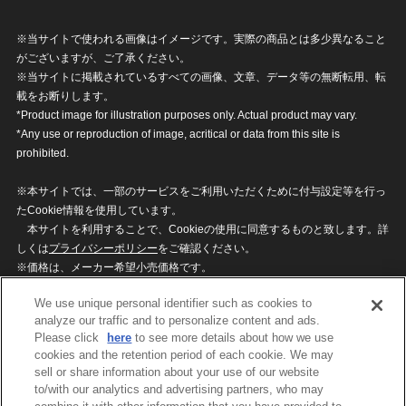
※当サイトで使われる画像はイメージです。実際の商品とは多少異なること
がございますが、ご了承ください。
※当サイトに掲載されているすべての画像、文章、データ等の無断転用、転
載をお断りします。
*Product image for illustration purposes only. Actual product may vary.
*Any use or reproduction of image, acritical or data from this site is
prohibited.
※本サイトでは、一部のサービスをご利用いただくために付与設定等を行っ
たCookie情報を使用しています。
本サイトを利用することで、Cookieの使用に同意するものと致します。詳
しくは
プライバシーポリシー
をご確認ください。
※価格は、メーカー希望小売価格です。
※商品名・発売日・価格などこのホームページの情報は変更になる場合がご
We use unique personal identifier such as cookies to
ざいますのでご了承ください。
analyze our traffic and to personalize content and ads.
Please click
here
to see more details about how we use
cookies and the retention period of each cookie. We may
privacypolicy
Do Not Sell or Share My
sell or share information about your use of our website
Personal Information
to/with our analytics and advertising partners, who may
ウェブサイトご利用条件
ソーシャルメディアポリシー