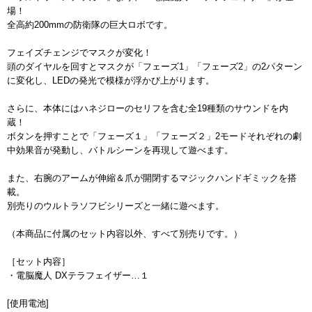
場！
全高約200mmの防衛隊の巨大ロボです。
フェイズチェンジでマスクが変化！
頭のダイヤルを回すとマスクが「フェーズ1」「フェーズ2」の2パターン
に変化し、LEDの発光で模様が浮かび上がります。
さらに、本体にはハネジローのセリフを含む全19種類のサウンドを内
蔵！
ボタンを押すことで「フェーズ１」「フェーズ２」2モードそれぞれの劇
中効果音が発動し、バトルシーンを再現して遊べます。
また、右腕のアームが伸縮＆爪が開閉するマジックハンドギミックを搭
載。
別売りのウルトラソフビシリーズと一緒に遊べます。
（本商品に付属のセット内容以外、すべて別売りです。）
［セット内容］
・電脳魔人 DXテラフェイザー…１
[使用電池]