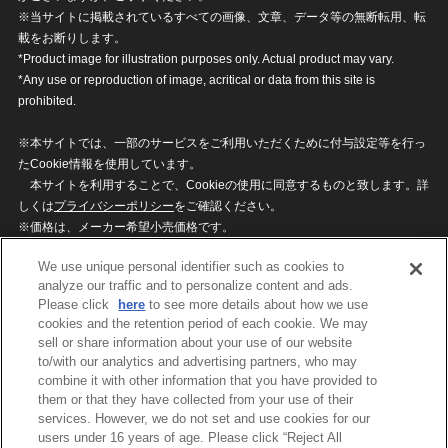
※当サイトに掲載されているすべての画像、文章、データ等の無断転用、転
載をお断りします。
*Product image for illustration purposes only. Actual product may vary.
*Any use or reproduction of image, acritical or data from this site is
prohibited.
※本サイトでは、一部のサービスをご利用いただくために付与設定等を行っ
たCookie情報を使用しています。
本サイトを利用することで、Cookieの使用に同意するものと致します。詳
しくは
プライバシーポリシー
をご確認ください。
※価格は、メーカー希望小売価格です。
※商品名・発売日・価格などこのホームページの情報は変更になる場合がご
We use unique personal identifier such as cookies to
ざいますのでご了承ください。
analyze our traffic and to personalize content and ads.
Please click
here
to see more details about how we use
cookies and the retention period of each cookie. We may
privacypolicy
Do Not Sell or Share My
sell or share information about your use of our website
Personal Information
to/with our analytics and advertising partners, who may
ウェブサイトご利用条件
ソーシャルメディアポリシー
combine it with other information that you have provided to
個人情報保護方針
お問い合わせ
them or that they have collected from your use of their
services. However, we do not set and use cookies for our
users under 16 years of age. Please click “Reject All