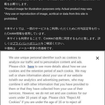
載をお断りします。
*Product image for illustration purposes only. Actual product may vary.
*Any use or reproduction of image, acritical or data from this site is
prohibited.
※本サイトでは、一部のサービスをご利用いただくために付与設定等を行っ
たCookie情報を使用しています。
本サイトを利用することで、Cookieの使用に同意するものと致します。詳
しくは
プライバシーポリシー
をご確認ください。
※価格は、メーカー希望小売価格です。
※商品名・発売日・価格などこのホームページの情報は変更になる場合がご
We use unique personal identifier such as cookies to
ざいますのでご了承ください。
analyze our traffic and to personalize content and ads.
Please click
here
to see more details about how we use
cookies and the retention period of each cookie. We may
privacypolicy
Do Not Sell or Share My
sell or share information about your use of our website
Personal Information
to/with our analytics and advertising partners, who may
ウェブサイトご利用条件
ソーシャルメディアポリシー
combine it with other information that you have provided to
個人情報保護方針
お問い合わせ
them or that they have collected from your use of their
services. However, we do not set and use cookies for our
users under 16 years of age. Please click “Reject All
Cookies” if you are under the age of 16 or to reject all
©BANDAI