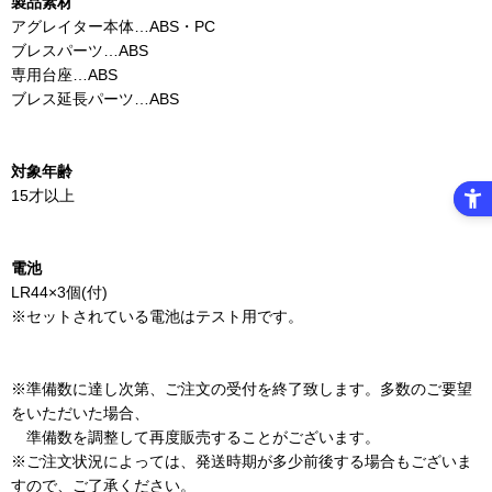
製品素材
アグレイター本体…ABS・PC
ブレスパーツ…ABS
専用台座…ABS
ブレス延長パーツ…ABS
対象年齢
15才以上
電池
LR44×3個(付)
※セットされている電池はテスト用です。
※準備数に達し次第、ご注文の受付を終了致します。多数のご要望
をいただいた場合、
準備数を調整して再度販売することがございます。
※ご注文状況によっては、発送時期が多少前後する場合もございま
すので、ご了承ください。