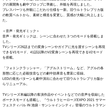
グの展開角も劇中プロップに準拠し、外観を再現しました。
ブレスパーツも外観にこだわり仕様を一新。旧ウルトラレプリカ版
の軟質ベルトから、素材と構造を変更し、質感が大幅に向上しまし
た。
＜音声・発光ギミック＞
音声・発光ギミックは、シーンに合わせた３つのモードを搭載しま
した。
TVシリーズ26話までの変身シーンやガイアに光を渡すシーンを再現
できるV1モード、41話以降のV2変身シーンを再現できるV2モード
を搭載。
「フォトンクラッシャー」「アグルストリーム」など、アグルの各
形態に応じた必殺技音などの劇中効果音も豊富に収録。
LEDの発光パターンも劇中演出に合わせて旧ウルトラレプリカ版か
らリニューアル。
TVシリーズ本編以降の客演作品やイベントなどでの音声を収録した
ボーナスモードも搭載し、『ウルトラヒーローズEXPO 2021 サマー
フェスティバル IN 池袋・サンシャインシティ』登場のウルトラマン