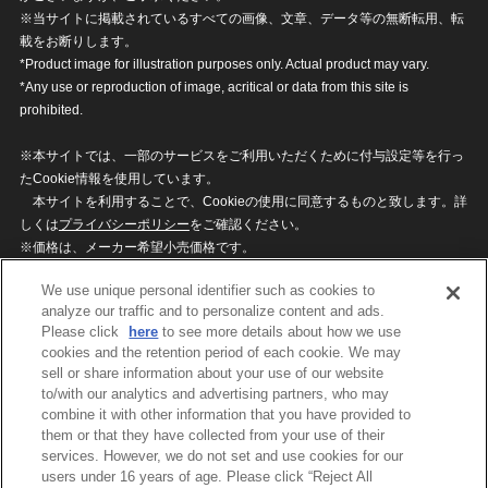
※当サイトに掲載されているすべての画像、文章、データ等の無断転用、転
載をお断りします。
*Product image for illustration purposes only. Actual product may vary.
*Any use or reproduction of image, acritical or data from this site is
prohibited.
※本サイトでは、一部のサービスをご利用いただくために付与設定等を行っ
たCookie情報を使用しています。
本サイトを利用することで、Cookieの使用に同意するものと致します。詳
しくは
プライバシーポリシー
をご確認ください。
※価格は、メーカー希望小売価格です。
※商品名・発売日・価格などこのホームページの情報は変更になる場合がご
We use unique personal identifier such as cookies to
ざいますのでご了承ください。
analyze our traffic and to personalize content and ads.
Please click
here
to see more details about how we use
cookies and the retention period of each cookie. We may
privacypolicy
Do Not Sell or Share My
sell or share information about your use of our website
Personal Information
to/with our analytics and advertising partners, who may
ウェブサイトご利用条件
ソーシャルメディアポリシー
combine it with other information that you have provided to
個人情報保護方針
お問い合わせ
them or that they have collected from your use of their
services. However, we do not set and use cookies for our
users under 16 years of age. Please click “Reject All