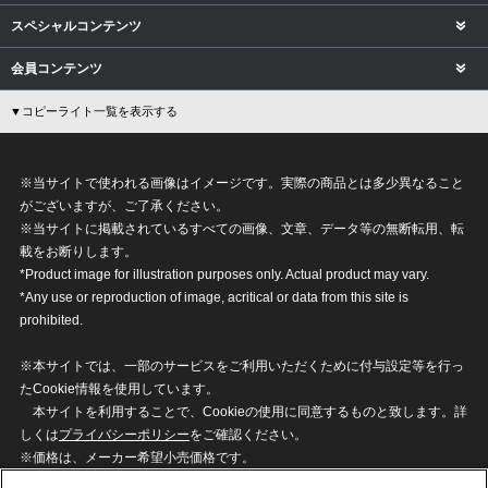
スペシャルコンテンツ
会員コンテンツ
▼コピーライト一覧を表示する
※当サイトで使われる画像はイメージです。実際の商品とは多少異なること
がございますが、ご了承ください。
※当サイトに掲載されているすべての画像、文章、データ等の無断転用、転
載をお断りします。
*Product image for illustration purposes only. Actual product may vary.
*Any use or reproduction of image, acritical or data from this site is
prohibited.
※本サイトでは、一部のサービスをご利用いただくために付与設定等を行っ
たCookie情報を使用しています。
本サイトを利用することで、Cookieの使用に同意するものと致します。詳
しくは
プライバシーポリシー
をご確認ください。
※価格は、メーカー希望小売価格です。
※商品名・発売日・価格などこのホームページの情報は変更になる場合がご