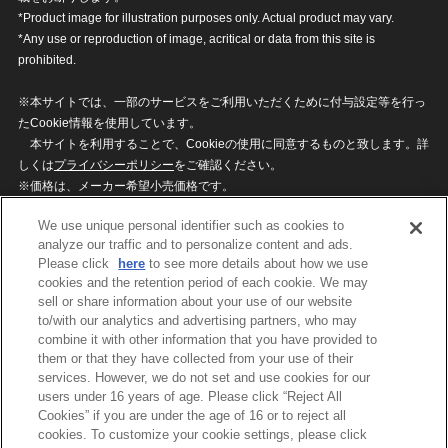
*Product image for illustration purposes only. Actual product may vary.
*Any use or reproduction of image, acritical or data from this site is
prohibited.
※本サイトでは、一部のサービスをご利用いただくために付与設定等を行っ
たCookie情報を使用しています。
本サイトを利用することで、Cookieの使用に同意するものと致します。詳
しくは
プライバシーポリシー
をご確認ください。
※価格は、メーカー希望小売価格です。
※商品名・発売日・価格などこのホームページの情報は変更になる場合がご
We use unique personal identifier such as cookies to
ざいますのでご了承ください。
analyze our traffic and to personalize content and ads.
Please click
here
to see more details about how we use
cookies and the retention period of each cookie. We may
privacypolicy
Do Not Sell or Share My
sell or share information about your use of our website
Personal Information
to/with our analytics and advertising partners, who may
ウェブサイトご利用条件
ソーシャルメディアポリシー
combine it with other information that you have provided to
個人情報保護方針
お問い合わせ
them or that they have collected from your use of their
services. However, we do not set and use cookies for our
users under 16 years of age. Please click “Reject All
Cookies” if you are under the age of 16 or to reject all
©BANDAI
cookies. To customize your cookie settings, please click