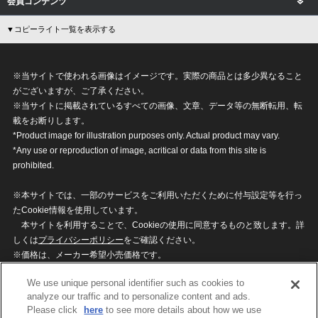
会員コンテンツ
▼コピーライト一覧を表示する
※当サイトで使われる画像はイメージです。実際の商品とは多少異なること
がございますが、ご了承ください。
※当サイトに掲載されているすべての画像、文章、データ等の無断転用、転
載をお断りします。
*Product image for illustration purposes only. Actual product may vary.
*Any use or reproduction of image, acritical or data from this site is
prohibited.
※本サイトでは、一部のサービスをご利用いただくために付与設定等を行っ
たCookie情報を使用しています。
本サイトを利用することで、Cookieの使用に同意するものと致します。詳
しくは
プライバシーポリシー
をご確認ください。
※価格は、メーカー希望小売価格です。
※商品名・発売日・価格などこのホームページの情報は変更になる場合がご
We use unique personal identifier such as cookies to
ざいますのでご了承ください。
analyze our traffic and to personalize content and ads.
Please click
here
to see more details about how we use