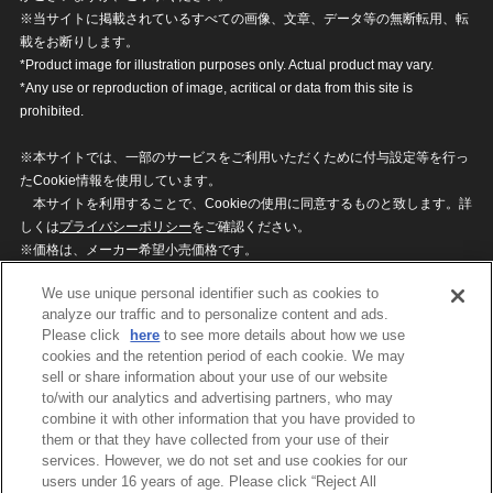
※当サイトに掲載されているすべての画像、文章、データ等の無断転用、転
載をお断りします。
*Product image for illustration purposes only. Actual product may vary.
*Any use or reproduction of image, acritical or data from this site is
prohibited.
※本サイトでは、一部のサービスをご利用いただくために付与設定等を行っ
たCookie情報を使用しています。
本サイトを利用することで、Cookieの使用に同意するものと致します。詳
しくは
プライバシーポリシー
をご確認ください。
※価格は、メーカー希望小売価格です。
※商品名・発売日・価格などこのホームページの情報は変更になる場合がご
We use unique personal identifier such as cookies to
ざいますのでご了承ください。
analyze our traffic and to personalize content and ads.
Please click
here
to see more details about how we use
cookies and the retention period of each cookie. We may
privacypolicy
Do Not Sell or Share My
sell or share information about your use of our website
Personal Information
to/with our analytics and advertising partners, who may
ウェブサイトご利用条件
ソーシャルメディアポリシー
combine it with other information that you have provided to
個人情報保護方針
お問い合わせ
them or that they have collected from your use of their
services. However, we do not set and use cookies for our
users under 16 years of age. Please click “Reject All