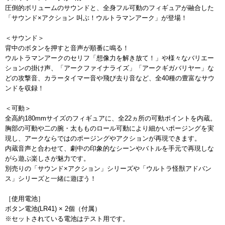
圧倒的ボリュームのサウンドと、全身フル可動のフィギュアが融合した
「サウンド×アクション 叫ぶ！ウルトラマンアーク」が登場！
＜サウンド＞
背中のボタンを押すと音声が順番に鳴る！
ウルトラマンアークのセリフ「想像力を解き放て！」や様々なバリエー
ションの掛け声、「アークファイナライズ」「アークギガバリヤー」な
どの攻撃音、カラータイマー音や飛び去り音など、全40種の豊富なサウ
ンドを収録！
＜可動＞
全高約180mmサイズのフィギュアに、全22ヵ所の可動ポイントを内蔵。
胸部の可動や二の腕・太もものロール可動により細かいポージングを実
現し、アークならではのポージングやアクションが再現できます。
内蔵音声と合わせて、劇中の印象的なシーンやバトルを手元で再現しな
がら遊ぶ楽しさが魅力です。
別売りの「サウンド×アクション」シリーズや「ウルトラ怪獣アドバン
ス」シリーズと一緒に遊ぼう！
［使用電池］
ボタン電池(LR41) × 2個（付属）
※セットされている電池はテスト用です。