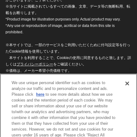
※当サイトに掲載されているすべての画像、文章、データ等の無断転用、転
載をお断りします。
*Product image for illustration purposes only. Actual product may vary.
*Any use or reproduction of image, acritical or data from this site is
prohibited.
※本サイトでは、一部のサービスをご利用いただくために付与設定等を行っ
たCookie情報を使用しています。
本サイトを利用することで、Cookieの使用に同意するものと致します。詳
しくは
プライバシーポリシー
をご確認ください。
※価格は、メーカー希望小売価格です。
※商品名・発売日・価格などこのホームページの情報は変更になる場合がご
We use unique personal identifier such as cookies to
ざいますのでご了承ください。
analyze our traffic and to personalize content and ads.
Please click
here
to see more details about how we use
cookies and the retention period of each cookie. We may
privacypolicy
Do Not Sell or Share My
sell or share information about your use of our website
Personal Information
to/with our analytics and advertising partners, who may
ウェブサイトご利用条件
ソーシャルメディアポリシー
combine it with other information that you have provided to
個人情報保護方針
お問い合わせ
them or that they have collected from your use of their
services. However, we do not set and use cookies for our
users under 16 years of age. Please click “Reject All