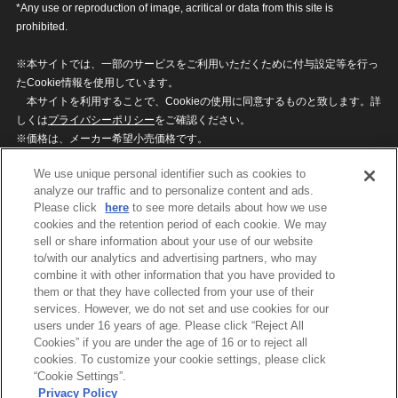
*Any use or reproduction of image, acritical or data from this site is
prohibited.
※本サイトでは、一部のサービスをご利用いただくために付与設定等を行っ
たCookie情報を使用しています。
本サイトを利用することで、Cookieの使用に同意するものと致します。詳
しくは
プライバシーポリシー
をご確認ください。
※価格は、メーカー希望小売価格です。
※商品名・発売日・価格などこのホームページの情報は変更になる場合がご
We use unique personal identifier such as cookies to
ざいますのでご了承ください。
analyze our traffic and to personalize content and ads.
Please click
here
to see more details about how we use
cookies and the retention period of each cookie. We may
privacypolicy
Do Not Sell or Share My
sell or share information about your use of our website
Personal Information
to/with our analytics and advertising partners, who may
ウェブサイトご利用条件
ソーシャルメディアポリシー
combine it with other information that you have provided to
個人情報保護方針
お問い合わせ
them or that they have collected from your use of their
services. However, we do not set and use cookies for our
users under 16 years of age. Please click “Reject All
Cookies” if you are under the age of 16 or to reject all
©BANDAI
cookies. To customize your cookie settings, please click
“Cookie Settings”.
Privacy Policy