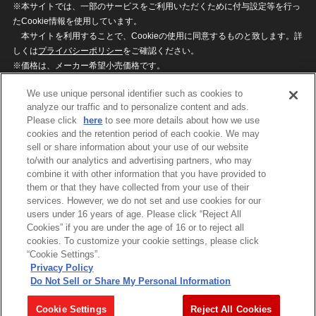
※本サイトでは、一部のサービスをご利用いただくために付与設定等を行っ
たCookie情報を使用しています。
本サイトを利用することで、Cookieの使用に同意するものと致します。詳
しくは
プライバシーポリシー
をご確認ください。
※価格は、メーカー希望小売価格です。
※商品名・発売日・価格などこのホームページの情報は変更になる場合がご
We use unique personal identifier such as cookies to
ざいますのでご了承ください。
analyze our traffic and to personalize content and ads.
Please click
here
to see more details about how we use
cookies and the retention period of each cookie. We may
privacypolicy
Do Not Sell or Share My
sell or share information about your use of our website
Personal Information
to/with our analytics and advertising partners, who may
ウェブサイトご利用条件
ソーシャルメディアポリシー
combine it with other information that you have provided to
個人情報保護方針
お問い合わせ
them or that they have collected from your use of their
services. However, we do not set and use cookies for our
users under 16 years of age. Please click “Reject All
Cookies” if you are under the age of 16 or to reject all
©BANDAI
cookies. To customize your cookie settings, please click
“Cookie Settings”.
Privacy Policy
Do Not Sell or Share My Personal Information
コピーライト一覧を表示する
Cookie Settings
Reject All Cookies