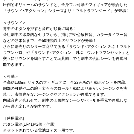
圧倒的ボリュームのサウンドと、全身フル可動のフィギュアが融合した
「サウンド×アクション」シリーズより「ウルトラマンジード」が登場！
＜サウンド＞
背中のボタンを押すと音声が順番に鳴る！
番組劇中の印象的なセリフから、掛け声や必殺技音、カラータイマー音
などの効果音まで、全50種類以上のサウンドが発動！
さらに別売りのシリーズ商品である「サウンド×アクション 叫ぶ！ウルト
ラマンゼロ」や「サウンド×アクション 叫ぶ！ウルトラマンゼット」と
交互にサウンドを鳴らすことで玩具同士でも劇中の会話シーンを再現可
能できます。
＜可動＞
全高約180mmサイズのフィギュアに、全22ヵ所の可動ポイントを内蔵。
胸部の可動や二の腕・太もものロール可動により細かいポージングを実
現し、表情豊かなポージングやアクションが再現できます。
内蔵音声と合わせて、劇中の印象的なシーンやバトルを手元で再現しな
がら遊ぶ楽しさが魅力です。
［使用電池］
ボタン電池(LR41)×2個（付属）
※セットされている電池はテスト用です。