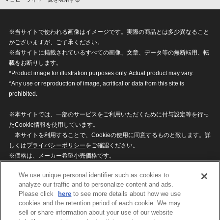
※当サイトで使われる画像はイメージです。実際の商品とは多少異なること
がございますが、ご了承ください。
※当サイトに掲載されているすべての画像、文章、データ等の無断転用、転
載をお断りします。
*Product image for illustration purposes only. Actual product may vary.
*Any use or reproduction of image, acritical or data from this site is
prohibited.
※本サイトでは、一部のサービスをご利用いただくために付与設定等を行っ
たCookie情報を使用しています。
本サイトを利用することで、Cookieの使用に同意するものと致します。詳
しくは
プライバシーポリシー
をご確認ください。
※価格は、メーカー希望小売価格です。
※商品名・発売日・価格などこのホームページの情報は変更になる場合がご
We use unique personal identifier such as cookies to
ざいますのでご了承ください。
analyze our traffic and to personalize content and ads.
Please click
here
to see more details about how we use
cookies and the retention period of each cookie. We may
privacypolicy
Do Not Sell or Share My
sell or share information about your use of our website
Personal Information