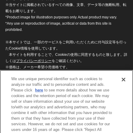
※当サイトに掲載されているすべての画像、文章、データ等の無断転用、転
載をお断りします。
*Product image for illustration purposes only. Actual product may vary.
*Any use or reproduction of image, acritical or data from this site is
prohibited.
※本サイトでは、一部のサービスをご利用いただくために付与設定等を行っ
たCookie情報を使用しています。
本サイトを利用することで、Cookieの使用に同意するものと致します。詳
しくは
プライバシーポリシー
をご確認ください。
※価格は、メーカー希望小売価格です。
※商品名・発売日・価格などこのホームページの情報は変更になる場合がご
We use unique personal identifier such as cookies to
ざいますのでご了承ください。
analyze our traffic and to personalize content and ads.
Please click
here
to see more details about how we use
cookies and the retention period of each cookie. We may
privacypolicy
Do Not Sell or Share My
sell or share information about your use of our website
Personal Information
to/with our analytics and advertising partners, who may
ウェブサイトご利用条件
ソーシャルメディアポリシー
combine it with other information that you have provided to
個人情報保護方針
お問い合わせ
them or that they have collected from your use of their
services. However, we do not set and use cookies for our
users under 16 years of age. Please click “Reject All