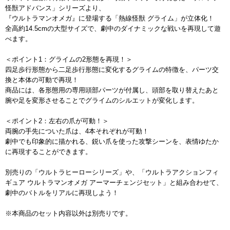
怪獣アドバンス」シリーズより、
『ウルトラマンオメガ』に登場する「熱線怪獣 グライム」が立体化！
全高約14.5cmの大型サイズで、劇中のダイナミックな戦いを再現して遊
べます。
＜ポイント1：グライムの2形態を再現！＞
四足歩行形態から二足歩行形態に変化するグライムの特徴を、パーツ交
換と本体の可動で再現！
商品には、各形態用の専用頭部パーツが付属し、頭部を取り替えたあと
腕や足を変形させることでグライムのシルエットが変化します。
＜ポイント2：左右の爪が可動！＞
両腕の手先についた爪は、4本それぞれが可動！
劇中でも印象的に描かれる、鋭い爪を使った攻撃シーンを、表情ゆたか
に再現することができます。
別売りの「ウルトラヒーローシリーズ」や、「ウルトラアクションフィ
ギュア ウルトラマンオメガ アーマーチェンジセット」と組み合わせて、
劇中のバトルをリアルに再現しよう！
※本商品のセット内容以外は別売りです。