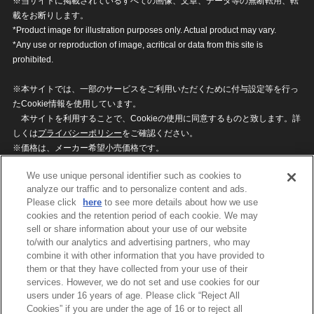
※当サイトに掲載されているすべての画像、文章、データ等の無断転用、転
載をお断りします。
*Product image for illustration purposes only. Actual product may vary.
*Any use or reproduction of image, acritical or data from this site is
prohibited.
※本サイトでは、一部のサービスをご利用いただくために付与設定等を行っ
たCookie情報を使用しています。
本サイトを利用することで、Cookieの使用に同意するものと致します。詳
しくは
プライバシーポリシー
をご確認ください。
※価格は、メーカー希望小売価格です。
※商品名・発売日・価格などこのホームページの情報は変更になる場合がご
We use unique personal identifier such as cookies to
ざいますのでご了承ください。
analyze our traffic and to personalize content and ads.
Please click
here
to see more details about how we use
cookies and the retention period of each cookie. We may
privacypolicy
Do Not Sell or Share My
sell or share information about your use of our website
Personal Information
to/with our analytics and advertising partners, who may
ウェブサイトご利用条件
ソーシャルメディアポリシー
combine it with other information that you have provided to
個人情報保護方針
お問い合わせ
them or that they have collected from your use of their
services. However, we do not set and use cookies for our
users under 16 years of age. Please click “Reject All
Cookies” if you are under the age of 16 or to reject all
©BANDAI