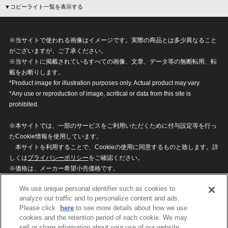
▼コピーライト一覧を表示する
※当サイトで使われる画像はイメージです。実際の商品とは多少異なること
がございますが、ご了承ください。
※当サイトに掲載されているすべての画像、文章、データ等の無断転用、転
載をお断りします。
*Product image for illustration purposes only. Actual product may vary.
*Any use or reproduction of image, acritical or data from this site is
prohibited.
※本サイトでは、一部のサービスをご利用いただくために付与設定等を行っ
たCookie情報を使用しています。
本サイトを利用することで、Cookieの使用に同意するものと致します。詳
しくは
プライバシーポリシー
をご確認ください。
※価格は、メーカー希望小売価格です。
※商品名・発売日・価格などこのホームページの情報は変更になる場合がご
We use unique personal identifier such as cookies to
ざいますのでご了承ください。
analyze our traffic and to personalize content and ads.
Please click
here
to see more details about how we use
cookies and the retention period of each cookie. We may
privacypolicy
Do Not Sell or Share My
sell or share information about your use of our website