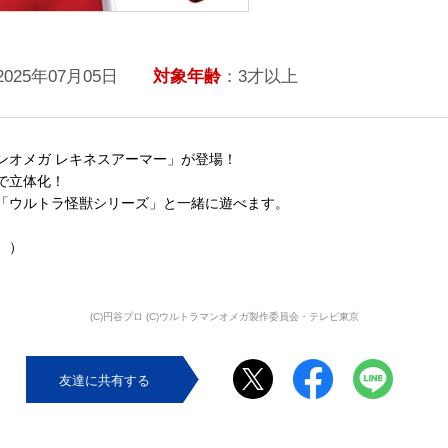
2025年07月05日
対象年齢
：3才以上
ンオメガ レキネスアーマー」が登場！
で立体化！
「ウルトラ怪獣シリーズ」と一緒に遊べます。
。）
(C)円谷プロ (C)ウルトラマンオメガ製作委員会・テレビ東京
友達に共有する