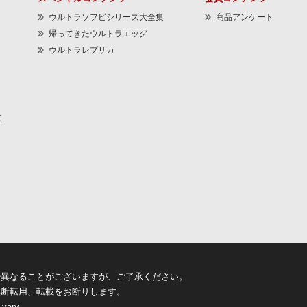
ウルトラソフビシリーズ大全集
商品アンケート
帰ってきたウルトラエッグ
ウルトラレプリカ
京
少異なることがございますが、ご了承ください。
無断転用、転載をお断りします。
 vary.