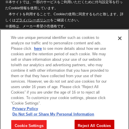
※本サイトでは、一部のサービスをご利用いただくために付与設定等を行っ
たCookie情報を使用しています。
本サイトを利用することで、Cookieの使用に同意するものと致します。詳
しくは
プライバシーポリシー
をご確認ください。
※価格は、メーカー希望小売価格です。
※商品名・発売日・価格などこのホームページの情報は変更になる場合がご
We use unique personal identifier such as cookies to
ざいますのでご了承ください。
analyze our traffic and to personalize content and ads.
Please click
here
to see more details about how we use
cookies and the retention period of each cookie. We may
privacypolicy
Do Not Sell or Share My
sell or share information about your use of our website
Personal Information
to/with our analytics and advertising partners, who may
ウェブサイトご利用条件
ソーシャルメディアポリシー
combine it with other information that you have provided to
個人情報保護方針
お問い合わせ
them or that they have collected from your use of their
services. However, we do not set and use cookies for our
users under 16 years of age. Please click “Reject All
Cookies” if you are under the age of 16 or to reject all
©BANDAI
cookies. To customize your cookie settings, please click
“Cookie Settings”.
Privacy Policy
Do Not Sell or Share My Personal Information
コピーライト一覧を表示する
Cookie Settings
Reject All Cookies