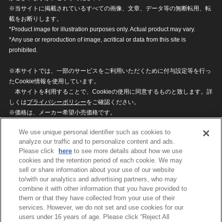
※当サイトに掲載されているすべての画像、文章、データ等の無断転用、転
載をお断りします。
*Product image for illustration purposes only. Actual product may vary.
*Any use or reproduction of image, acritical or data from this site is
prohibited.
※本サイトでは、一部のサービスをご利用いただくために付与設定等を行っ
たCookie情報を使用しています。
本サイトを利用することで、Cookieの使用に同意するものと致します。詳
しくは
プライバシーポリシー
をご確認ください。
※価格は、メーカー希望小売価格です。
※商品名・発売日・価格などこのホームページの情報は変更になる場合がご
We use unique personal identifier such as cookies to
ざいますのでご了承ください。
analyze our traffic and to personalize content and ads.
Please click
here
to see more details about how we use
cookies and the retention period of each cookie. We may
privacypolicy
Do Not Sell or Share My
sell or share information about your use of our website
Personal Information
to/with our analytics and advertising partners, who may
ウェブサイトご利用条件
ソーシャルメディアポリシー
combine it with other information that you have provided to
個人情報保護方針
お問い合わせ
them or that they have collected from your use of their
services. However, we do not set and use cookies for our
users under 16 years of age. Please click “Reject All