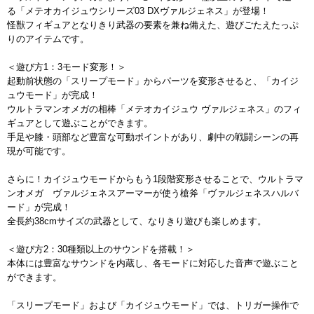
る「メテオカイジュウシリーズ03 DXヴァルジェネス」が登場！
怪獣フィギュアとなりきり武器の要素を兼ね備えた、遊びごたえたっぷ
りのアイテムです。
＜遊び方1：3モード変形！＞
起動前状態の「スリープモード」からパーツを変形させると、「カイジ
ュウモード」が完成！
ウルトラマンオメガの相棒「メテオカイジュウ ヴァルジェネス」のフィ
ギュアとして遊ぶことができます。
手足や膝・頭部など豊富な可動ポイントがあり、劇中の戦闘シーンの再
現が可能です。
さらに！カイジュウモードからもう1段階変形させることで、ウルトラマ
ンオメガ ヴァルジェネスアーマーが使う槍斧「ヴァルジェネスハルバ
ード」が完成！
全長約38cmサイズの武器として、なりきり遊びも楽しめます。
＜遊び方2：30種類以上のサウンドを搭載！＞
本体には豊富なサウンドを内蔵し、各モードに対応した音声で遊ぶこと
ができます。
「スリープモード」および「カイジュウモード」では、トリガー操作で