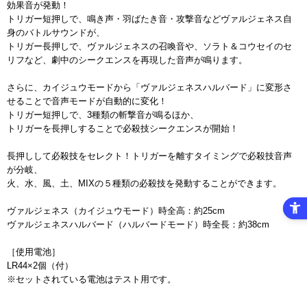
効果音が発動！
トリガー短押しで、鳴き声・羽ばたき音・攻撃音などヴァルジェネス自
身のバトルサウンドが、
トリガー長押しで、ヴァルジェネスの召喚音や、ソラト＆コウセイのセ
リフなど、劇中のシークエンスを再現した音声が鳴ります。
さらに、カイジュウモードから「ヴァルジェネスハルバード」に変形さ
せることで音声モードが自動的に変化！
トリガー短押しで、3種類の斬撃音が鳴るほか、
トリガーを長押しすることで必殺技シークエンスが開始！
長押しして必殺技をセレクト！トリガーを離すタイミングで必殺技音声
が分岐、
火、水、風、土、MIXの５種類の必殺技を発動することができます。
ヴァルジェネス（カイジュウモード）時全高：約25cm
ヴァルジェネスハルバード（ハルバードモード）時全長：約38cm
［使用電池］
LR44×2個（付）
※セットされている電池はテスト用です。