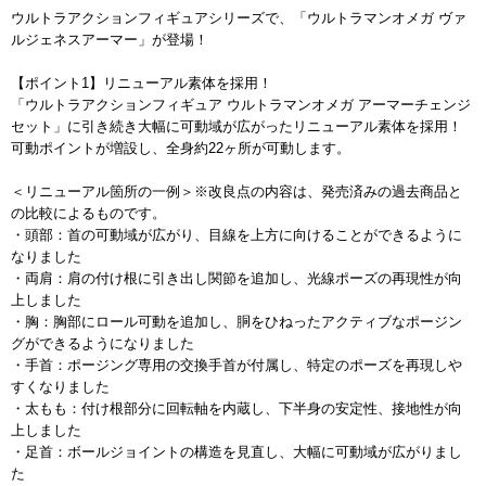
ウルトラアクションフィギュアシリーズで、「ウルトラマンオメガ ヴァ
ルジェネスアーマー」が登場！
【ポイント1】リニューアル素体を採用！
「ウルトラアクションフィギュア ウルトラマンオメガ アーマーチェンジ
セット」に引き続き大幅に可動域が広がったリニューアル素体を採用！
可動ポイントが増設し、全身約22ヶ所が可動します。
＜リニューアル箇所の一例＞※改良点の内容は、発売済みの過去商品と
の比較によるものです。
・頭部：首の可動域が広がり、目線を上方に向けることができるように
なりました
・両肩：肩の付け根に引き出し関節を追加し、光線ポーズの再現性が向
上しました
・胸：胸部にロール可動を追加し、胴をひねったアクティブなポージン
グができるようになりました
・手首：ポージング専用の交換手首が付属し、特定のポーズを再現しや
すくなりました
・太もも：付け根部分に回転軸を内蔵し、下半身の安定性、接地性が向
上しました
・足首：ボールジョイントの構造を見直し、大幅に可動域が広がりまし
た