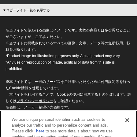
▼コピーライト一覧を表示する
※当サイトで使われる画像はイメージです。実際の商品とは多少異なること
がございますが、ご了承ください。
※当サイトに掲載されているすべての画像、文章、データ等の無断転用、転
載をお断りします。
*Product image for illustration purposes only. Actual product may vary.
*Any use or reproduction of image, acritical or data from this site is
prohibited.
※本サイトでは、一部のサービスをご利用いただくために付与設定等を行っ
たCookie情報を使用しています。
本サイトを利用することで、Cookieの使用に同意するものと致します。詳
しくは
プライバシーポリシー
をご確認ください。
※価格は、メーカー希望小売価格です。
※商品名・発売日・価格などこのホームページの情報は変更になる場合がご
We use unique personal identifier such as cookies to
ざいますのでご了承ください。
analyze our traffic and to personalize content and ads.
Please click
here
to see more details about how we use
cookies and the retention period of each cookie. We may