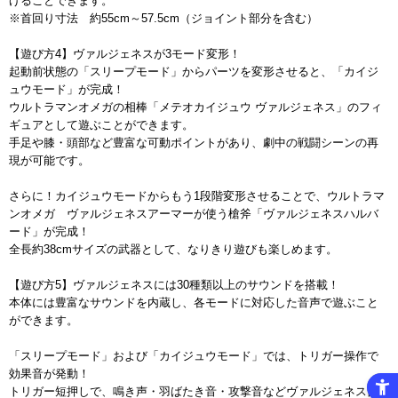
げることできます。
※首回り寸法 約55cm～57.5cm（ジョイント部分を含む）
【遊び方4】ヴァルジェネスが3モード変形！
起動前状態の「スリープモード」からパーツを変形させると、「カイジ
ュウモード」が完成！
ウルトラマンオメガの相棒「メテオカイジュウ ヴァルジェネス」のフィ
ギュアとして遊ぶことができます。
手足や膝・頭部など豊富な可動ポイントがあり、劇中の戦闘シーンの再
現が可能です。
さらに！カイジュウモードからもう1段階変形させることで、ウルトラマ
ンオメガ ヴァルジェネスアーマーが使う槍斧「ヴァルジェネスハルバ
ード」が完成！
全長約38cmサイズの武器として、なりきり遊びも楽しめます。
【遊び方5】ヴァルジェネスには30種類以上のサウンドを搭載！
本体には豊富なサウンドを内蔵し、各モードに対応した音声で遊ぶこと
ができます。
「スリープモード」および「カイジュウモード」では、トリガー操作で
効果音が発動！
トリガー短押しで、鳴き声・羽ばたき音・攻撃音などヴァルジェネス自