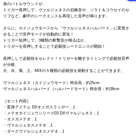
身のバトルサウンドが、
トイガー長押しで、ヴァルジェネスの召喚音や、ソラト＆コウセイのセ
リフなど、劇中のシークエンスを再現した音声が鳴ります。
さらに、カイジュウモードから「ヴァルジェネスハルバード」に変形さ
せることで音声モードが自動的に変化！
トリガー短押しで、3種類の斬撃音が鳴るほか、
トリガーを長押しすることで必殺技シークエンスが開始！
長押しして必殺技をセレクト！トリガーを離すタイミングで必殺技音声
が分岐、
火、水、風、土、MIXの５種類の必殺技を発動することができます。
ヴァルジェネス（カイジュウモード）時全高：約25cm
ヴァルジェネスハルバード（ハルバードモード）時全長：約38cm
［セット内容］
・変身アイテム DXオメガスラッガー…1
・メテオカイジュウシリーズ03 DXヴァルジェネス…1
・オメガメテオ…1
・ヴァルジェネスメテオ…1
・ダークヴァルジェネスメテオ…1