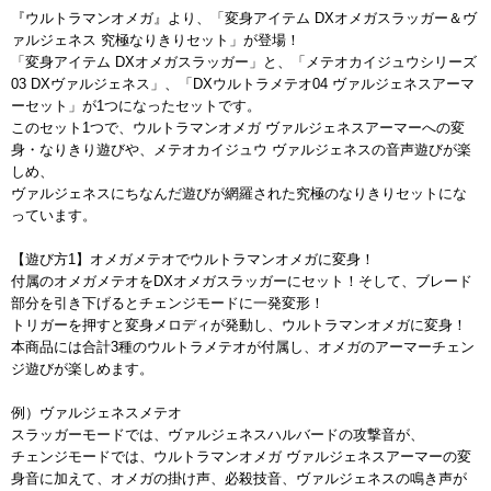
『ウルトラマンオメガ』より、「変身アイテム DXオメガスラッガー＆ヴ
ァルジェネス 究極なりきりセット」が登場！
「変身アイテム DXオメガスラッガー」と、「メテオカイジュウシリーズ
03 DXヴァルジェネス」、「DXウルトラメテオ04 ヴァルジェネスアーマ
ーセット」が1つになったセットです。
このセット1つで、ウルトラマンオメガ ヴァルジェネスアーマーへの変
身・なりきり遊びや、メテオカイジュウ ヴァルジェネスの音声遊びが楽
しめ、
ヴァルジェネスにちなんだ遊びが網羅された究極のなりきりセットにな
っています。
【遊び方1】オメガメテオでウルトラマンオメガに変身！
付属のオメガメテオをDXオメガスラッガーにセット！そして、ブレード
部分を引き下げるとチェンジモードに一発変形！
トリガーを押すと変身メロディが発動し、ウルトラマンオメガに変身！
本商品には合計3種のウルトラメテオが付属し、オメガのアーマーチェン
ジ遊びが楽しめます。
例）ヴァルジェネスメテオ
スラッガーモードでは、ヴァルジェネスハルバードの攻撃音が、
チェンジモードでは、ウルトラマンオメガ ヴァルジェネスアーマーの変
身音に加えて、オメガの掛け声、必殺技音、ヴァルジェネスの鳴き声が