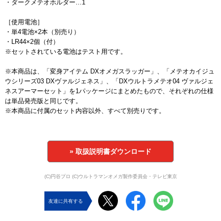
・ダークメテオホルダー…1
［使用電池］
・単4電池×2本（別売り）
・LR44×2個（付）
※セットされている電池はテスト用です。
※本商品は、「変身アイテム DXオメガスラッガー」、「メテオカイジュ
ウシリーズ03 DXヴァルジェネス」、「DXウルトラメテオ04 ヴァルジェ
ネスアーマーセット」を1パッケージにまとめたもので、それぞれの仕様
は単品発売版と同じです。
※本商品に付属のセット内容以外、すべて別売りです。
» 取扱説明書ダウンロード
(C)円谷プロ (C)ウルトラマンオメガ製作委員会・テレビ東京
友達に共有する