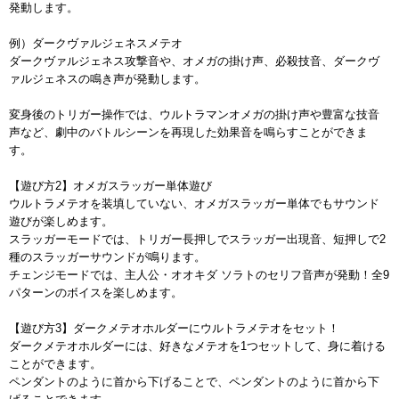
発動します。
例）ダークヴァルジェネスメテオ
ダークヴァルジェネス攻撃音や、オメガの掛け声、必殺技音、ダークヴ
ァルジェネスの鳴き声が発動します。
変身後のトリガー操作では、ウルトラマンオメガの掛け声や豊富な技音
声など、劇中のバトルシーンを再現した効果音を鳴らすことができま
す。
【遊び方2】オメガスラッガー単体遊び
ウルトラメテオを装填していない、オメガスラッガー単体でもサウンド
遊びが楽しめます。
スラッガーモードでは、トリガー長押しでスラッガー出現音、短押しで2
種のスラッガーサウンドが鳴ります。
チェンジモードでは、主人公・オオキダ ソラトのセリフ音声が発動！全9
パターンのボイスを楽しめます。
【遊び方3】ダークメテオホルダーにウルトラメテオをセット！
ダークメテオホルダーには、好きなメテオを1つセットして、身に着ける
ことができます。
ペンダントのように首から下げることで、ペンダントのように首から下