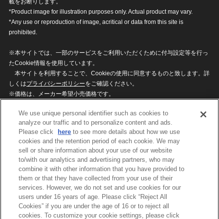
載をお断りします。
*Product image for illustration purposes only. Actual product may vary.
*Any use or reproduction of image, acritical or data from this site is
prohibited.
※本サイトでは、一部のサービスをご利用いただくために付与設定等を行っ
たCookie情報を使用しています。
本サイトを利用することで、Cookieの使用に同意するものと致します。詳
しくは
プライバシーポリシー
をご確認ください。
※価格は、メーカー希望小売価格です。
※商品名・発売日・価格などこのホームページの情報は変更になる場合がご
We use unique personal identifier such as cookies to
ざいますのでご了承ください。
analyze our traffic and to personalize content and ads.
Please click
here
to see more details about how we use
cookies and the retention period of each cookie. We may
privacypolicy
Do Not Sell or Share My
sell or share information about your use of our website
Personal Information
to/with our analytics and advertising partners, who may
ウェブサイトご利用条件
ソーシャルメディアポリシー
combine it with other information that you have provided to
個人情報保護方針
お問い合わせ
them or that they have collected from your use of their
services. However, we do not set and use cookies for our
users under 16 years of age. Please click “Reject All
Cookies” if you are under the age of 16 or to reject all
©BANDAI
cookies. To customize your cookie settings, please click