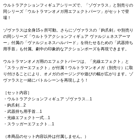
ウルトラアクションフィギュアシリーズで、「ゾヴァラス」と別売りの
同シリーズ「ウルトラマンオメガ用エフェクトパーツ」がセットで登
場！
ゾヴァラスは全身15ヶ所可動。さらにゾヴァラスの「鉤爪剣」や別売り
の同シリーズ「ウルトラアクションフィギュア ヴァルジェネスアーマ
ー」付属の「ヴァルジェネスハルバード」を待たせるための「武器持ち
用手首」も付属。劇中の印象的なアクションポーズを再現できます。
ウルトラマンオメガ用のエフェクトパーツは、「光線エフェクト」と
「スラッガーエフェクト」が付属！ウルトラマンオメガ（別売り）に取
り付けることにより、オメガのポージングや遊びの幅が広がります。ゾ
ヴァラスと一緒にバトルシーンを再現しよう！
［セット内容］
・ウルトラアクションフィギュア ゾヴァラス…1
・鉤爪剣…2
・武器持ち用手首…1
・光線エフェクト一式…1
・スラッガーエフェクト…1
（本商品のセット内容以外は付属しません。）