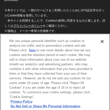
※本サイトでは、一部のサービスをご利用いただくために付与設定等を行っ
たCookie情報を使用しています。
本サイトを利用することで、Cookieの使用に同意するものと致します。詳
しくは
プライバシーポリシー
をご確認ください。
※価格は、メーカー希望小売価格です。
※商品名・発売日・価格などこのホームページの情報は変更になる場合がご
We use unique personal identifier such as cookies to
ざいますのでご了承ください。
analyze our traffic and to personalize content and ads.
Please click
here
to see more details about how we use
cookies and the retention period of each cookie. We may
privacypolicy
Do Not Sell or Share My
sell or share information about your use of our website
Personal Information
to/with our analytics and advertising partners, who may
ウェブサイトご利用条件
ソーシャルメディアポリシー
combine it with other information that you have provided to
個人情報保護方針
お問い合わせ
them or that they have collected from your use of their
services. However, we do not set and use cookies for our
users under 16 years of age. Please click “Reject All
Cookies” if you are under the age of 16 or to reject all
©BANDAI
cookies. To customize your cookie settings, please click
“Cookie Settings”.
Privacy Policy
Do Not Sell or Share My Personal Information
コピーライト一覧を表示する