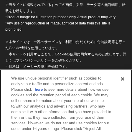
※当サイトに掲載されているすべての画像、文章、データ等の無断転用、転
載をお断りします。
*Product image for illustration purposes only. Actual product may vary.
*Any use or reproduction of image, acritical or data from this site is
prohibited.
※本サイトでは、一部のサービスをご利用いただくために付与設定等を行っ
たCookie情報を使用しています。
本サイトを利用することで、Cookieの使用に同意するものと致します。詳
しくは
プライバシーポリシー
をご確認ください。
※価格は、メーカー希望小売価格です。
※商品名・発売日・価格などこのホームページの情報は変更になる場合がご
We use unique personal identifier such as cookies to
ざいますのでご了承ください。
analyze our traffic and to personalize content and ads.
Please click
here
to see more details about how we use
cookies and the retention period of each cookie. We may
privacypolicy
Do Not Sell or Share My
sell or share information about your use of our website
Personal Information
to/with our analytics and advertising partners, who may
ウェブサイトご利用条件
ソーシャルメディアポリシー
combine it with other information that you have provided to
個人情報保護方針
お問い合わせ
them or that they have collected from your use of their
services. However, we do not set and use cookies for our
users under 16 years of age. Please click “Reject All