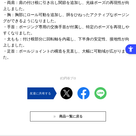
・両肩：肩の付け根に引き出し関節を追加し、光線ポーズの再現性が向
上しました。
・胸：胸部にロール可動を追加し、胴をひねったアクティブなポージン
グができるようになりました。
・手首：ポージング専用の交換手首が付属し、特定のポーズを再現しや
すくなりました。
・太もも：付け根部分に回転軸を内蔵し、下半身の安定性、接地性が向
上しました。
・足首：ボールジョイントの構造を見直し、大幅に可動域が広がりまし
た。
(C)円谷プロ
友達に共有する
商品一覧に戻る