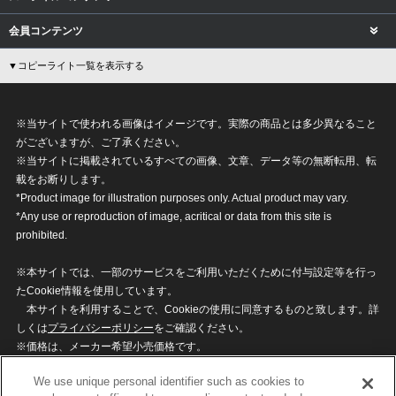
会員コンテンツ
▼コピーライト一覧を表示する
※当サイトで使われる画像はイメージです。実際の商品とは多少異なること
がございますが、ご了承ください。
※当サイトに掲載されているすべての画像、文章、データ等の無断転用、転
載をお断りします。
*Product image for illustration purposes only. Actual product may vary.
*Any use or reproduction of image, acritical or data from this site is
prohibited.
※本サイトでは、一部のサービスをご利用いただくために付与設定等を行っ
たCookie情報を使用しています。
本サイトを利用することで、Cookieの使用に同意するものと致します。詳
しくは
プライバシーポリシー
をご確認ください。
※価格は、メーカー希望小売価格です。
※商品名・発売日・価格などこのホームページの情報は変更になる場合がご
We use unique personal identifier such as cookies to
ざいますのでご了承ください。