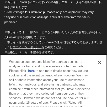
※当サイトに掲載されているすべての画像、文章、データ等の無断転用、転
載をお断りします。
*Product image for illustration purposes only. Actual product may vary.
*Any use or reproduction of image, acritical or data from this site is
prohibited.
※本サイトでは、一部のサービスをご利用いただくために付与設定等を行っ
たCookie情報を使用しています。
本サイトを利用することで、Cookieの使用に同意するものと致します。詳
しくは
プライバシーポリシー
をご確認ください。
※価格は、メーカー希望小売価格です。
※商品名・発売日・価格などこのホームページの情報は変更になる場合がご
We use unique personal identifier such as cookies to
ざいますのでご了承ください。
analyze our traffic and to personalize content and ads.
Please click
here
to see more details about how we use
cookies and the retention period of each cookie. We may
privacypolicy
Do Not Sell or Share My
sell or share information about your use of our website
Personal Information
to/with our analytics and advertising partners, who may
ウェブサイトご利用条件
ソーシャルメディアポリシー
combine it with other information that you have provided to
個人情報保護方針
お問い合わせ
them or that they have collected from your use of their
services. However, we do not set and use cookies for our
users under 16 years of age. Please click “Reject All