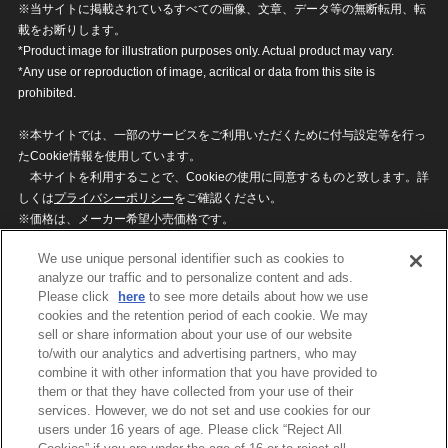
※当サイトに掲載されているすべての画像、文章、データ等の無断転用、転
載をお断りします。
*Product image for illustration purposes only. Actual product may vary.
*Any use or reproduction of image, acritical or data from this site is
prohibited.
※本サイトでは、一部のサービスをご利用いただくために付与設定等を行っ
たCookie情報を使用しています。
本サイトを利用することで、Cookieの使用に同意するものと致します。詳
しくは
プライバシーポリシー
をご確認ください。
※価格は、メーカー希望小売価格です。
※商品名・発売日・価格などこのホームページの情報は変更になる場合がご
We use unique personal identifier such as cookies to
ざいますのでご了承ください。
analyze our traffic and to personalize content and ads.
Please click
here
to see more details about how we use
cookies and the retention period of each cookie. We may
privacypolicy
Do Not Sell or Share My
sell or share information about your use of our website
Personal Information
to/with our analytics and advertising partners, who may
ウェブサイトご利用条件
ソーシャルメディアポリシー
combine it with other information that you have provided to
個人情報保護方針
お問い合わせ
them or that they have collected from your use of their
services. However, we do not set and use cookies for our
users under 16 years of age. Please click “Reject All