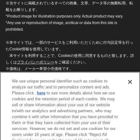
※当サイトに掲載されているすべての画像、文章、データ等の無断転用、転
載をお断りします。
*Product image for illustration purposes only. Actual product may vary.
*Any use or reproduction of image, acritical or data from this site is
prohibited.
※本サイトでは、一部のサービスをご利用いただくために付与設定等を行っ
たCookie情報を使用しています。
本サイトを利用することで、Cookieの使用に同意するものと致します。詳
しくは
プライバシーポリシー
をご確認ください。
※価格は、メーカー希望小売価格です。
※商品名・発売日・価格などこのホームページの情報は変更になる場合がご
We use unique personal identifier such as cookies to
ざいますのでご了承ください。
analyze our traffic and to personalize content and ads.
Please click
here
to see more details about how we use
cookies and the retention period of each cookie. We may
privacypolicy
Do Not Sell or Share My
sell or share information about your use of our website
Personal Information
to/with our analytics and advertising partners, who may
ウェブサイトご利用条件
ソーシャルメディアポリシー
combine it with other information that you have provided to
個人情報保護方針
お問い合わせ
them or that they have collected from your use of their
services. However, we do not set and use cookies for our
users under 16 years of age. Please click “Reject All