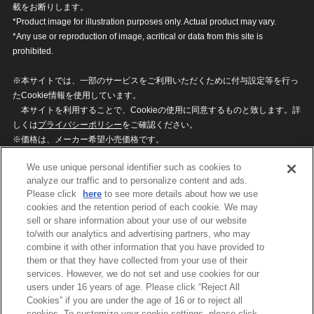
載をお断りします。
*Product image for illustration purposes only. Actual product may vary.
*Any use or reproduction of image, acritical or data from this site is
prohibited.
※本サイトでは、一部のサービスをご利用いただくために付与設定等を行っ
たCookie情報を使用しています。
本サイトを利用することで、Cookieの使用に同意するものと致します。詳
しくは
プライバシーポリシー
をご確認ください。
※価格は、メーカー希望小売価格です。
※商品名・発売日・価格などこのホームページの情報は変更になる場合がご
We use unique personal identifier such as cookies to
ざいますのでご了承ください。
analyze our traffic and to personalize content and ads.
Please click
here
to see more details about how we use
cookies and the retention period of each cookie. We may
privacypolicy
Do Not Sell or Share My
sell or share information about your use of our website
Personal Information
to/with our analytics and advertising partners, who may
ウェブサイトご利用条件
ソーシャルメディアポリシー
combine it with other information that you have provided to
個人情報保護方針
お問い合わせ
them or that they have collected from your use of their
services. However, we do not set and use cookies for our
users under 16 years of age. Please click “Reject All
Cookies” if you are under the age of 16 or to reject all
©BANDAI
cookies. To customize your cookie settings, please click