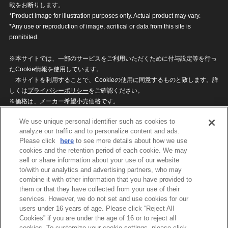
載をお断りします。
*Product image for illustration purposes only. Actual product may vary.
*Any use or reproduction of image, acritical or data from this site is
prohibited.
※本サイトでは、一部のサービスをご利用いただくために付与設定等を行っ
たCookie情報を使用しています。
本サイトを利用することで、Cookieの使用に同意するものと致します。詳
しくは
プライバシーポリシー
をご確認ください。
※価格は、メーカー希望小売価格です。
※商品名・発売日・価格などこのホームページの情報は変更になる場合がご
We use unique personal identifier such as cookies to
ざいますのでご了承ください。
analyze our traffic and to personalize content and ads.
Please click
here
to see more details about how we use
cookies and the retention period of each cookie. We may
privacypolicy
Do Not Sell or Share My
sell or share information about your use of our website
Personal Information
to/with our analytics and advertising partners, who may
ウェブサイトご利用条件
ソーシャルメディアポリシー
combine it with other information that you have provided to
個人情報保護方針
お問い合わせ
them or that they have collected from your use of their
services. However, we do not set and use cookies for our
users under 16 years of age. Please click “Reject All
Cookies” if you are under the age of 16 or to reject all
©BANDAI
cookies. To customize your cookie settings, please click