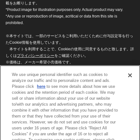
載をお断りします。
*Product image for illustration purposes only. Actual product may vary.
*Any use or reproduction of image, acritical or data from this site is
prohibited.
※本サイトでは、一部のサービスをご利用いただくために付与設定等を行っ
たCookie情報を使用しています。
本サイトを利用することで、Cookieの使用に同意するものと致します。詳
しくは
プライバシーポリシー
をご確認ください。
※価格は、メーカー希望小売価格です。
※商品名・発売日・価格などこのホームページの情報は変更になる場合がご
We use unique personal identifier such as cookies to
ざいますのでご了承ください。
analyze our traffic and to personalize content and ads.
Please click
here
to see more details about how we use
cookies and the retention period of each cookie. We may
privacypolicy
Do Not Sell or Share My
sell or share information about your use of our website
Personal Information
to/with our analytics and advertising partners, who may
ウェブサイトご利用条件
ソーシャルメディアポリシー
combine it with other information that you have provided to
個人情報保護方針
お問い合わせ
them or that they have collected from your use of their
services. However, we do not set and use cookies for our
users under 16 years of age. Please click “Reject All
Cookies” if you are under the age of 16 or to reject all
©BANDAI
cookies. To customize your cookie settings, please click