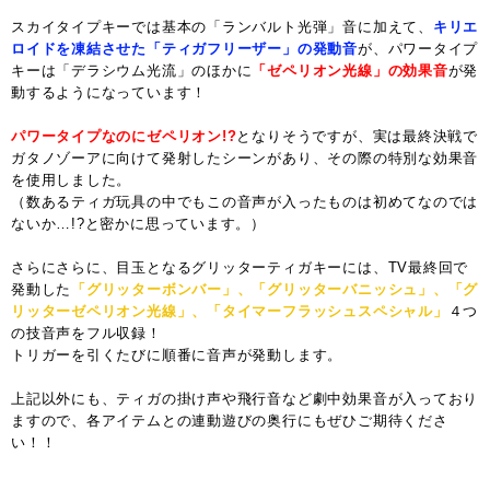
スカイタイプキーでは基本の「ランバルト光弾」音に加えて、
キリエ
ロイドを凍結させた「ティガフリーザー」の発動音
が、パワータイプ
キーは「デラシウム光流」のほかに
「ゼペリオン光線」の効果音
が発
動するようになっています！
パワータイプなのにゼペリオン!?
となりそうですが、実は最終決戦で
ガタノゾーアに向けて発射したシーンがあり、その際の特別な効果音
を使用しました。
（数あるティガ玩具の中でもこの音声が入ったものは初めてなのでは
ないか…!?と密かに思っています。）
さらにさらに、目玉となるグリッターティガキーには、TV最終回で
発動した
「グリッターボンバー」、「グリッターバニッシュ」、「グ
リッターゼペリオン光線」、「タイマーフラッシュスペシャル」
４つ
の技音声をフル収録！
トリガーを引くたびに順番に音声が発動します。
上記以外にも、ティガの掛け声や飛行音など劇中効果音が入っており
ますので、各アイテムとの連動遊びの奥行にもぜひご期待くださ
い！！