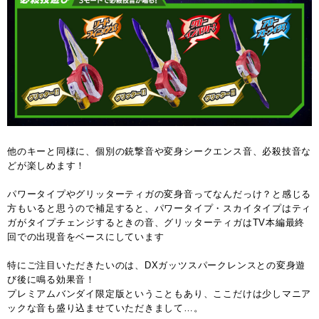
他のキーと同様に、個別の銃撃音や変身シークエンス音、必殺技音な
どが楽しめます！
パワータイプやグリッターティガの変身音ってなんだっけ？と感じる
方もいると思うので補足すると、パワータイプ・スカイタイプはティ
ガがタイプチェンジするときの音、グリッターティガはTV本編最終
回での出現音をベースにしています
特にご注目いただきたいのは、DXガッツスパークレンスとの変身遊
び後に鳴る効果音！
プレミアムバンダイ限定版ということもあり、ここだけは少しマニア
ックな音も盛り込ませていただきまして…。