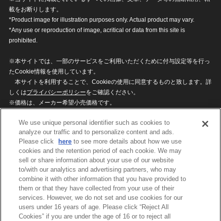
載をお断りします。
*Product image for illustration purposes only. Actual product may vary.
*Any use or reproduction of image, acritical or data from this site is
prohibited.
※本サイトでは、一部のサービスをご利用いただくために付与設定等を行っ
たCookie情報を使用しています。
本サイトを利用することで、Cookieの使用に同意するものと致します。詳
しくは
プライバシーポリシー
をご確認ください。
※価格は、メーカー希望小売価格です。
※商品名・発売日・価格などこのホームページの情報は変更になる場合がご
We use unique personal identifier such as cookies to
ざいますのでご了承ください。
analyze our traffic and to personalize content and ads.
Please click
here
to see more details about how we use
cookies and the retention period of each cookie. We may
privacypolicy
Do Not Sell or Share My
sell or share information about your use of our website
Personal Information
to/with our analytics and advertising partners, who may
ウェブサイトご利用条件
ソーシャルメディアポリシー
combine it with other information that you have provided to
個人情報保護方針
お問い合わせ
them or that they have collected from your use of their
services. However, we do not set and use cookies for our
users under 16 years of age. Please click “Reject All
Cookies” if you are under the age of 16 or to reject all
©BANDAI