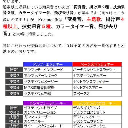
ています。
通常版に収録している効果音といえば
「変身音、掛け声２種、技効果
音２種、カラータイマー音、飛び去り音」
が基本です（元々けっこう
「変身音、
主題歌
、掛け声
４
多いのです！）が、Premium版は
種以上
、技効果音
５種
、カラータイマー音、飛び去り
音」
と大幅に増量しました。
特にこだわった技効果音について、収録予定の内容を一覧化するとと
以下のとおりです。