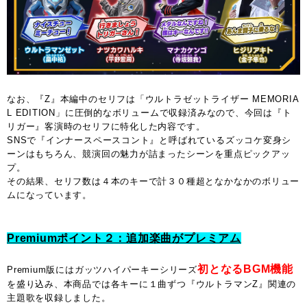
なお、『Z』本編中のセリフは「ウルトラゼットライザー MEMORIA
L EDITION」に圧倒的なボリュームで収録済みなので、今回は『ト
リガー』客演時のセリフに特化した内容です。
SNSで『インナースペースコント』と呼ばれているズッコケ変身シ
ーンはもちろん、競演回の魅力が詰まったシーンを重点ピックアッ
プ。
その結果、セリフ数は４本のキーで計３０種超となかなかのボリュー
ムになっています。
Premiumポイント２：追加楽曲がプレミアム
初となるBGM機能
Premium版にはガッツハイパーキーシリーズ
を盛り込み、本商品では各キーに１曲ずつ『ウルトラマンZ』関連の
主題歌を収録しました。