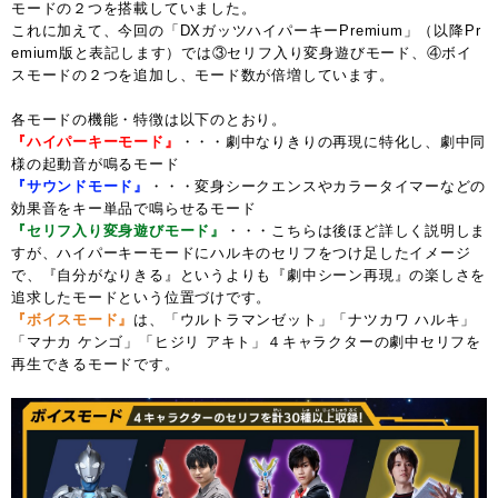
モードの２つを搭載していました。
これに加えて、今回の「DXガッツハイパーキーPremium」（以降Pr
emium版と表記します）では③セリフ入り変身遊びモード、④ボイ
スモードの２つを追加し、モード数が倍増しています。
各モードの機能・特徴は以下のとおり。
『ハイパーキーモード』
・・・劇中なりきりの再現に特化し、劇中同
様の起動音が鳴るモード
『サウンドモード』
・・・変身シークエンスやカラータイマーなどの
効果音をキー単品で鳴らせるモード
『セリフ入り変身遊びモード』
・・・こちらは後ほど詳しく説明しま
すが、ハイパーキーモードにハルキのセリフをつけ足したイメージ
で、『自分がなりきる』というよりも『劇中シーン再現』の楽しさを
追求したモードという位置づけです。
『ボイスモード』
は、「ウルトラマンゼット」「ナツカワ ハルキ」
「マナカ ケンゴ」「ヒジリ アキト」４キャラクターの劇中セリフを
再生できるモードです。