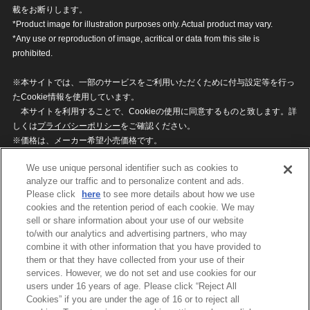
載をお断りします。
*Product image for illustration purposes only. Actual product may vary.
*Any use or reproduction of image, acritical or data from this site is
prohibited.
※本サイトでは、一部のサービスをご利用いただくために付与設定等を行っ
たCookie情報を使用しています。
本サイトを利用することで、Cookieの使用に同意するものと致します。詳
しくは
プライバシーポリシー
をご確認ください。
※価格は、メーカー希望小売価格です。
※商品名・発売日・価格などこのホームページの情報は変更になる場合がご
We use unique personal identifier such as cookies to
ざいますのでご了承ください。
analyze our traffic and to personalize content and ads.
Please click
here
to see more details about how we use
cookies and the retention period of each cookie. We may
privacypolicy
Do Not Sell or Share My
sell or share information about your use of our website
Personal Information
to/with our analytics and advertising partners, who may
ウェブサイトご利用条件
ソーシャルメディアポリシー
combine it with other information that you have provided to
個人情報保護方針
お問い合わせ
them or that they have collected from your use of their
services. However, we do not set and use cookies for our
users under 16 years of age. Please click “Reject All
Cookies” if you are under the age of 16 or to reject all
©BANDAI