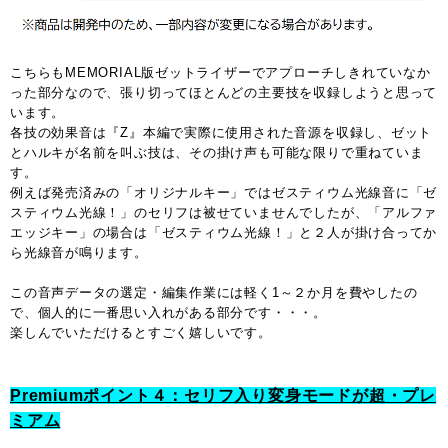
こちらもMEMORIAL版ゼットライザーでアプローチしきれていなか
った部分なので、張り切ってほとんどの主要技を収録しようと思って
います。
各技の効果音は『Z』本編で実際に使用された音源を収録し、ゼット
とハルキが名前を叫ぶ技は、その掛け声も可能な限りで重ねていま
す。
例えば発売済みの「オリジナルキー」ではゼスティウム光線音に「ゼ
スティウム光線！」のセリフは被せていませんでしたが、「アルファ
エッジキー」の場合は「ゼスティウム光線！」と２人が掛け合ってか
ら光線音が鳴ります。
この音声データの選定・編集作業には軽く1～２か月を費やしたの
で、個人的に一番思い入れがある部分です・・・。
楽しんでいただけるとすごく嬉しいです。
Premiumポイント４：セリフ入り変身モードが超・プレ
ミアム