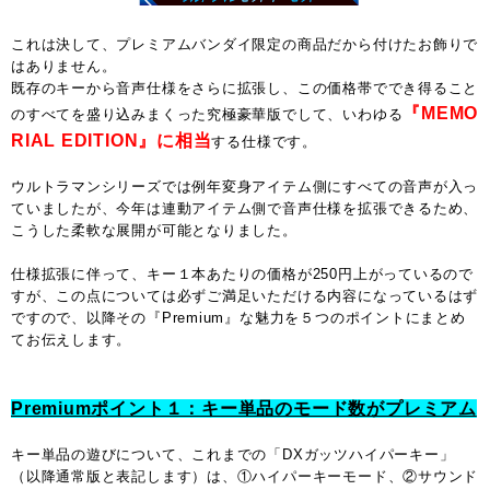
これは決して、プレミアムバンダイ限定の商品だから付けたお飾りで
はありません。
既存のキーから音声仕様をさらに拡張し、この価格帯ででき得ること
『MEMO
のすべてを盛り込みまくった究極豪華版でして、いわゆる
RIAL EDITION』に相当
する仕様です。
ウルトラマンシリーズでは例年変身アイテム側にすべての音声が入っ
ていましたが、今年は連動アイテム側で音声仕様を拡張できるため、
こうした柔軟な展開が可能となりました。
仕様拡張に伴って、キー１本あたりの価格が250円上がっているので
すが、この点については必ずご満足いただける内容になっているはず
ですので、以降その『Premium』な魅力を５つのポイントにまとめ
てお伝えします。
Premiumポイント１：キー単品のモード数がプレミアム
キー単品の遊びについて、これまでの「DXガッツハイパーキー」
（以降通常版と表記します）は、①ハイパーキーモード、②サウンド