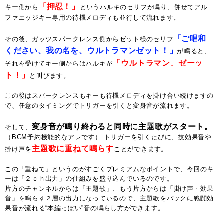
「押忍！」
キー側から
というハルキのセリフが鳴り、併せてアル
ファエッジキー専用の待機メロディも並行して流れます。
「ご唱和
その後、ガッツスパークレンス側からゼット様のセリフ
ください、我の名を、ウルトラマンゼット！」
が鳴ると、
「ウルトラマン、ゼーッ
それを受けてキー側からはハルキが
ト！」
と叫びます。
この後はスパークレンスもキーも待機メロディを掛け合い続けますの
で、任意のタイミングでトリガーを引くと変身音が流れます。
変身音が鳴り終わると同時に主題歌がスタート。
そして、
（BGM予約機能的なアレです） トリガーを引くたびに、技効果音や
主題歌に重ねて鳴らす
掛け声を
ことができます。
この「重ねて」というのがすごくプレミアムなポイントで、今回のキ
ーは「２ｃｈ出力」の仕組みを盛り込んでいるのです。
片方のチャンネルからは「主題歌」、もう片方からは「掛け声・効果
音」を鳴らす２層の出力になっているので、主題歌をバックに戦闘効
果音が流れる“本編っぽい”音の鳴らし方ができます。