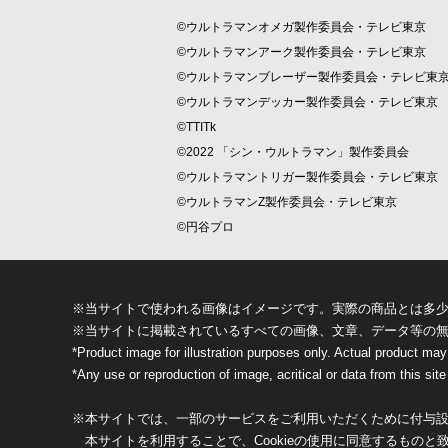
©ウルトラマンオメガ製作委員会・テレビ東京
©ウルトラマンアーク製作委員会・テレビ東京
©ウルトラマンブレーザー製作委員会・テレビ東
©ウルトラマンデッカー製作委員会・テレビ東京
©TTITk
©2022 「シン・ウルトラマン」製作委員会
©ウルトラマントリガー製作委員会・テレビ東京
©ウルトラマンZ製作委員会・テレビ東京
©円谷プロ
※当サイトで使われる画像はイメージです。実際の商品とは多
※当サイトに掲載されているすべての画像、文章、データ等の
*Product image for illustration purposes only. Actual product may
*Any use or reproduction of image, acritical or data from this site 
※本サイトでは、一部のサービスをご利用いただくために付与設定
本サイトを利用することで、Cookieの使用に同意するものと