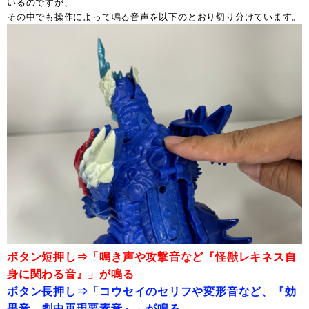
いるのですが、
その中でも操作によって鳴る音声を以下のとおり切り分けています。
ボタン短押し⇒「鳴き声や攻撃音など『怪獣レキネス自
身に関わる音』」が鳴る
ボタン長押し⇒「コウセイのセリフや変形音など、『効
果音、劇中再現要素音』」が鳴る