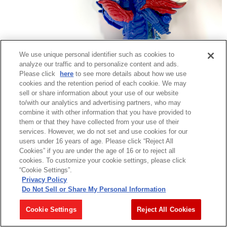
We use unique personal identifier such as cookies to
analyze our traffic and to personalize content and ads.
Please click
here
to see more details about how we use
cookies and the retention period of each cookie. We may
自動で変形サウンドが鳴り響き、「レキネスカリバー」への変形が完
sell or share information about your use of our website
成します！
to/with our analytics and advertising partners, who may
combine it with other information that you have provided to
them or that they have collected from your use of their
services. However, we do not set and use cookies for our
users under 16 years of age. Please click “Reject All
Cookies” if you are under the age of 16 or to reject all
cookies. To customize your cookie settings, please click
“Cookie Settings”.
Privacy Policy
Do Not Sell or Share My Personal Information
Cookie Settings
Reject All Cookies