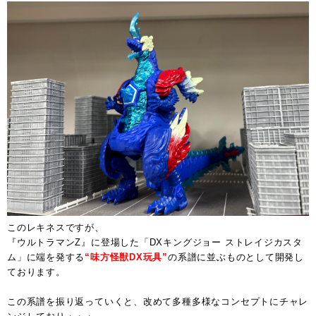
このレキネスですが、
『ウルトラマンZ』に登場した「DXキングジョー ストレイジカスタ
ム」に端を発する
“味方怪獣DX玩具”
の系譜に並ぶものとして開発し
ております。
この系譜を振り返っていくと、改めて多種多様なコンセプトにチャレ