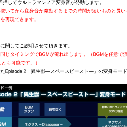
回押してウルトラマンノア変身音が発動します。
抜いてから変身音が発動するまでの時間が短いものと長い
ンを再現できます。
ドに関してご説明させて頂きます。
同じタイミングでBGMが流れ出します。（BGMを任意で
ことも可能です。）
Episode 2「異生獣―スペースビースト―」の変身モ