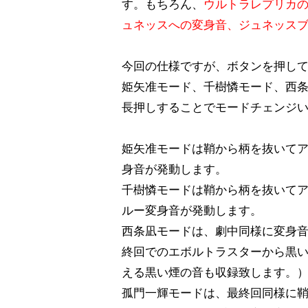
す。もちろん、
ウルトラレプリカ
ュネッスへの変身音、ジュネッス
今回の仕様ですが、ボタンを押し
姫矢准モード、千樹憐モード、西
長押しすることでモードチェンジ
姫矢准モードは鞘から柄を抜いて
身音が発動します。
千樹憐モードは鞘から柄を抜いて
ルー変身音が発動します。
西条凪モードは、劇中同様に変身
終回でのエボルトラスターから黒
える黒い煙の音も収録致します。
孤門一輝モードは、最終回同様に鞘