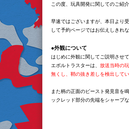
この度、玩具開発に関してのご紹
早速ではございますが、本日より
して予約ページではお伝えしきれ
●外観について
はじめに外観に関してご説明させ
エボルトラスターは、
放送当時の
無くし、鞘の抜き差しを検出して
また柄の正面のビースト発見音を
ックレッド部分の先端をシャープ