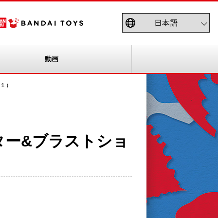
動画
（１）
ター&ブラストショ